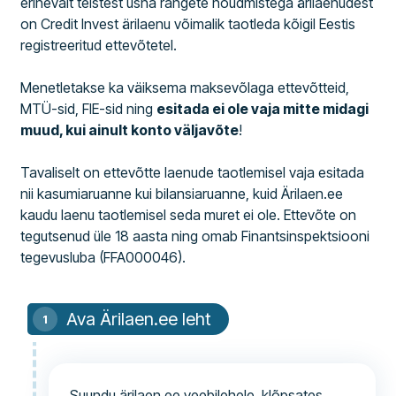
erinevalt teistest üsna rangete nõudmistega ärilaenudest
on Credit Invest ärilaenu võimalik taotleda kõigil Eestis
registreeritud ettevõtetel.
Menetletakse ka väiksema maksevõlaga ettevõtteid,
MTÜ-sid, FIE-sid ning
esitada ei ole vaja mitte midagi
muud, kui ainult konto väljavõte
!
Tavaliselt on ettevõtte laenude taotlemisel vaja esitada
nii kasumiaruanne kui bilansiaruanne, kuid Ärilaen.ee
kaudu laenu taotlemisel seda muret ei ole. Ettevõte on
tegutsenud üle 18 aasta ning omab Finantsinspektsiooni
tegevusluba (FFA000046).
Ava Ärilaen.ee leht
Suundu ärilaen.ee veebilehele, klõpsates