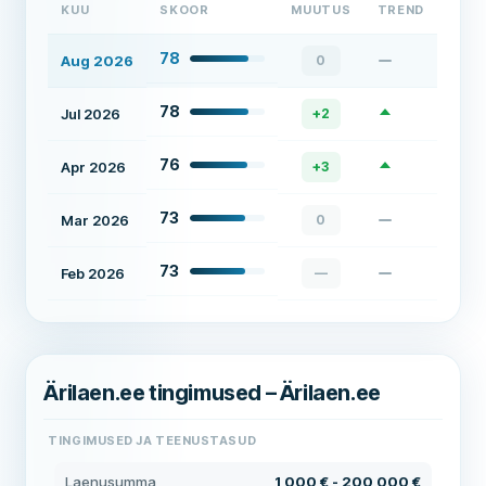
KUU
SKOOR
MUUTUS
TREND
78
Aug 2026
0
78
Jul 2026
+
2
76
Apr 2026
+
3
73
Mar 2026
0
73
Feb 2026
—
Ärilaen.ee tingimused – Ärilaen.ee
TINGIMUSED JA TEENUSTASUD
Laenusumma
1 000 € - 200 000 €