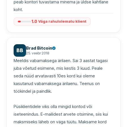
peab kontori tuvastama minema ja üldse kahtlane 
koht.
1.0
Väga rahulolematu klient
Brad Bitcoin
BB
25. veebr 2018
Meeldis vabamaksega ärilaen. Sai 3 aastat tagasi 
juba võetud esimene, mis kestis 3 kuud. Peale 
seda nüüd arvatavasti 10es kord kui oleme 
kasutanud vabamaksega ärilaenu. Teenus on 
töökindel ja paindlik.

Püsiklientidele viks olla mingid kontod või 
iseteenindus. E-mailidest arvete otsimine, siis kui 
maksmiseks läheb on väga tüütu. Maksame kord 