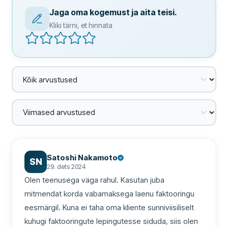
Jaga oma kogemust ja aita teisi.
Kliki tärni, et hinnata
Satoshi Nakamoto
SN
29. dets 2024
Olen teenusega väga rahul. Kasutan juba 
mitmendat korda vabamaksega laenu faktooringu 
eesmärgil. Kuna ei taha oma kliente sunniviisiliselt 
kuhugi faktooringute lepingutesse siduda, siis olen 