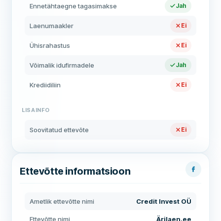
Ennetähtaegne tagasimakse
Jah
Laenumaakler
Ei
Ühisrahastus
Ei
Võimalik idufirmadele
Jah
Krediidiliin
Ei
LISAINFO
Soovitatud ettevõte
Ei
Ettevõtte informatsioon
Ametlik ettevõtte nimi
Credit Invest OÜ
Ettevõtte nimi
Ärilaen.ee