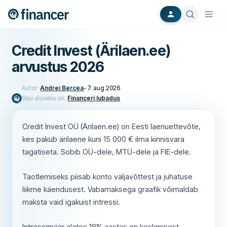
Credit Invest (Ärilaen.ee)
arvustus 2026
Autor:
Andrei Bercea
-
7. aug 2026
Sisu aluseks on:
Financeri lubadus
Credit Invest OÜ (Ärilaen.ee) on Eesti laenuettevõte,
kes pakub ärilaene kuni 15 000 € ilma kinnisvara
tagatiseta. Sobib OÜ-dele, MTÜ-dele ja FIE-dele.
Taotlemiseks piisab konto väljavõttest ja juhatuse
liikme käendusest. Vabamaksega graafik võimaldab
maksta vaid igakuist intressi.
Intressimäär alates 18% aastas on keskmisest