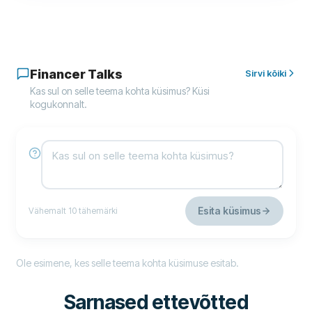
Financer Talks
Sirvi kõiki
Kas sul on selle teema kohta küsimus? Küsi
kogukonnalt.
Esita küsimus
Vähemalt 10 tähemärki
Ole esimene, kes selle teema kohta küsimuse esitab.
Sarnased ettevõtted