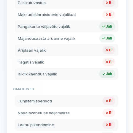
E-isikutuvastus
Ei
Maksudeklaratsioonid vajalikud
Ei
Pangakonto väljavõte vajalik
Jah
Majandusaasta aruanne vajalik
Jah
Äriplaan vajalik
Ei
Tagatis vajalik
Ei
Isiklik käendus vajalik
Jah
OMADUSED
Tühistamisperiood
Ei
Nädalavahetuse väljamakse
Ei
Laenu pikendamine
Ei