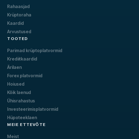
Rahaasjad
Krüptoraha
Kaardid
Arvustused
TOOTED
Parimad krüptoplatvormid
Krediitkaardid
Ärilaen
Forex platvormid
Hoiused
Kõik laenud
Ühisrahastus
Investeerimisplatvormid
Hüpoteeklaen
MEIE ETTEVÕTE
Meist