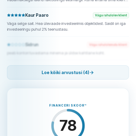
sunniviisiliselt kuhugi faktooringute lepingutesse siduda, siis olen
saanud selle teenusega paindlikult tegutseda.
Kaur Paaro
Väga rahulolev klient
Väga selge sait. Hea ülevaade investeerimis objektidest. Saidil on iga
investeeringu puhul 2% teenustasu.
Sidrun
Väga rahulolematu klient
peab kontori tuvastama minema ja üldse kahtlane koht.
Loe kõiki arvustusi (4)
FINANCERI SKOOR
™
78