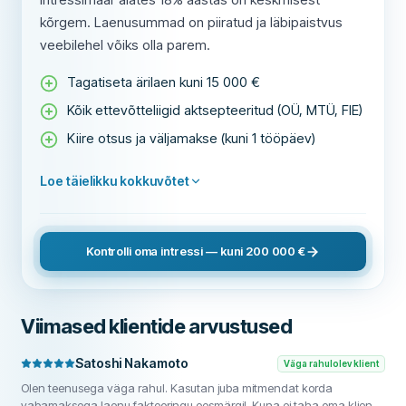
kõrgem. Laenusummad on piiratud ja läbipaistvus
veebilehel võiks olla parem.
Tagatiseta ärilaen kuni 15 000 €
Kõik ettevõtteliigid aktsepteeritud (OÜ, MTÜ, FIE)
Kiire otsus ja väljamakse (kuni 1 tööpäev)
Loe täielikku kokkuvõtet
Kontrolli oma intressi — kuni 200 000 €
Viimased klientide arvustused
Satoshi Nakamoto
Väga rahulolev klient
Olen teenusega väga rahul. Kasutan juba mitmendat korda
vabamaksega laenu faktooringu eesmärgil. Kuna ei taha oma kliente