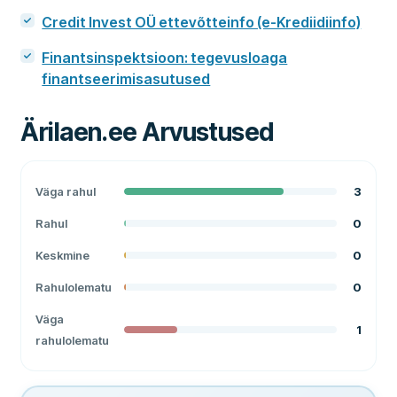
Credit Invest OÜ ettevõtteinfo (e-Krediidiinfo)
Finantsinspektsioon: tegevusloaga
finantseerimisasutused
Ärilaen.ee
Arvustused
Väga rahul
3
Rahul
0
Keskmine
0
Rahulolematu
0
Väga
1
rahulolematu