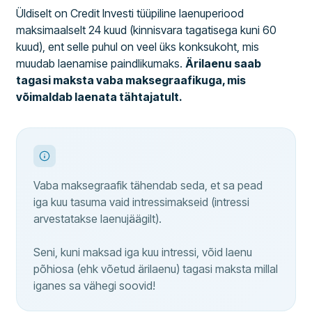
Üldiselt on Credit Investi tüüpiline laenuperiood
maksimaalselt 24 kuud (kinnisvara tagatisega kuni 60
kuud), ent selle puhul on veel üks konksukoht, mis
muudab laenamise paindlikumaks.
Ärilaenu saab
tagasi maksta vaba maksegraafikuga, mis
võimaldab laenata tähtajatult.
Vaba maksegraafik tähendab seda, et sa pead
iga kuu tasuma vaid intressimakseid (intressi
arvestatakse laenujäägilt).
Seni, kuni maksad iga kuu intressi, võid laenu
põhiosa (ehk võetud ärilaenu) tagasi maksta millal
iganes sa vähegi soovid!