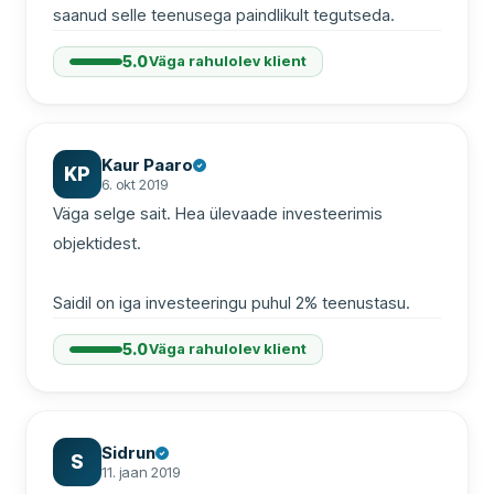
saanud selle teenusega paindlikult tegutseda.
5.0
Väga rahulolev klient
Kaur Paaro
KP
6. okt 2019
Väga selge sait. Hea ülevaade investeerimis 
objektidest.

Saidil on iga investeeringu puhul 2% teenustasu.
5.0
Väga rahulolev klient
Sidrun
S
11. jaan 2019