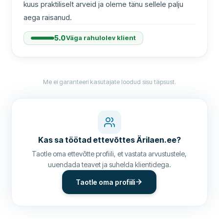
kuus praktiliselt arveid ja oleme tänu sellele palju 
aega raisanud.
5.0
Väga rahulolev klient
Me ei garanteeri kasutajate loodud sisu täpsust.
Kas sa töötad ettevõttes
Ärilaen.ee
?
Taotle oma ettevõtte profiili, et vastata arvustustele,
uuendada teavet ja suhelda klientidega.
Taotle oma profiili