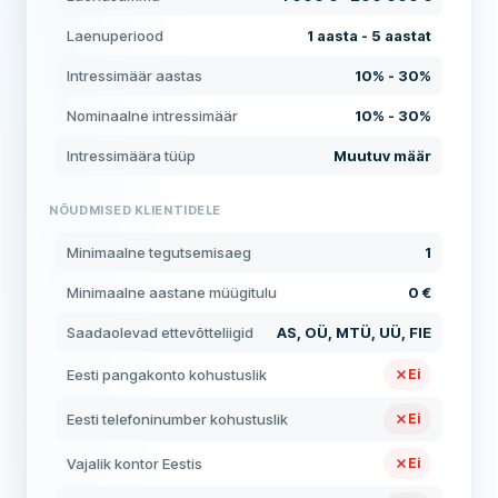
Laenuperiood
1 aasta - 5 aastat
Intressimäär aastas
10% - 30%
Nominaalne intressimäär
10% - 30%
Intressimäära tüüp
Muutuv määr
NÕUDMISED KLIENTIDELE
Minimaalne tegutsemisaeg
1
Minimaalne aastane müügitulu
0 €
Saadaolevad ettevõtteliigid
AS, OÜ, MTÜ, UÜ, FIE
Eesti pangakonto kohustuslik
Ei
Eesti telefoninumber kohustuslik
Ei
Vajalik kontor Eestis
Ei