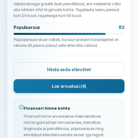
Vabamaksega graafik lisab paindlikkust, ent veebilehel võiks
olla rohkem infot tingimuste kohta. Tagatiseta laenu periood
kuni 24 kuud, tagatisega kuni 60 kuud.
Populaarsus
83
Populaarsuse skoor näitab, kui suur protsent kasutajatest on
viimase 90 päeva jooksul selle ettevõtte valinud.
Hinda seda ettevõtet
Loe arvustusi
(4)
Financeri hinne kohta
Financeri hinne arvutatakse meie toimetuse
hinnangute põhjal hinnastamise, klienditoe,
tingimuste ja paindlikkuse, populaarsuse ning
kinnitatud kliendiarvustuste alusel. Iga tegurit