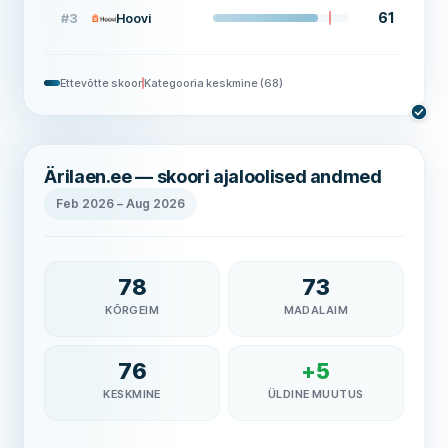
61
#
3
Hoovi
Ettevõtte skoor
Kategooria keskmine
(
68
)
Ärilaen.ee — skoori ajaloolised andmed
Feb 2026
–
Aug 2026
78
73
KÕRGEIM
MADALAIM
76
+
5
KESKMINE
ÜLDINE MUUTUS