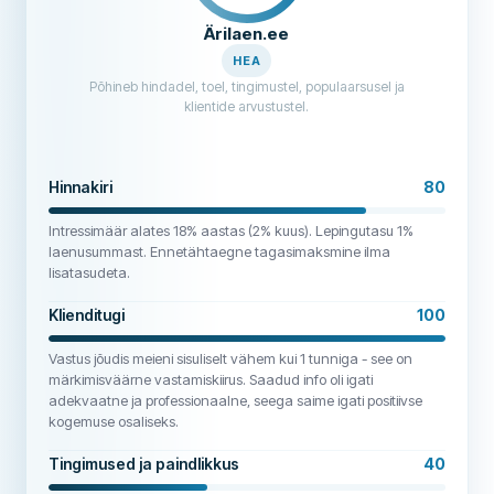
Ärilaen.ee
HEA
Põhineb hindadel, toel, tingimustel, populaarsusel ja
klientide arvustustel.
Hinnakiri
80
Intressimäär alates 18% aastas (2% kuus). Lepingutasu 1%
laenusummast. Ennetähtaegne tagasimaksmine ilma
lisatasudeta.
Klienditugi
100
Vastus jõudis meieni sisuliselt vähem kui 1 tunniga - see on
märkimisväärne vastamiskiirus. Saadud info oli igati
adekvaatne ja professionaalne, seega saime igati positiivse
kogemuse osaliseks.
Tingimused ja paindlikkus
40