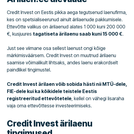
Credit Invest on Eestis pikka aega tegutsenud laenufirma,
kes on spetsialiseerunud ainult ärilaenude pakkumisele.
Ettevõtte valikus on ärilaenud alates 1 000 kuni 200 000
€, kusjuures
tagatiseta ärilaenu saab kuni 15 000 €
.
Just see viimane osa sellest laenust ongi kõige
märkimisväärsem. Credit Invest on muutnud ärilaenu
saamise võimalikult lihtsaks, andes laenu erakordselt
paindlikel tingimustel.
Credit Invest ärilaen võib sobida hästi nii MTÜ-dele,
FIE-dele kui ka kõikidele teistele Eestis
registreeritud ettevõtetele
, kellel on vähegi lisaraha
vaja oma ettevõttesse investeerimiseks.
Credit Invest ärilaenu
tingimused