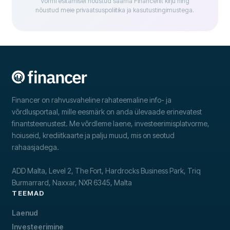
Vormi esitamisel nõustud saama Financerilt kirju ning
nõustud meie privaatsuspoliitika ja kasutustingimustega.
Financer on rahvusvaheline rahateemaline info- ja
võrdlusportaal, mille eesmärk on anda ülevaade erinevatest
finantsteenustest. Me võrdleme laene, investeerimisplatvorme,
hoiuseid, krediitkaarte ja palju muud, mis on seotud
rahaasjadega.
ADD Malta, Level 2, The Fort, Hardrocks Business Park, Triq
Burmarrard, Naxxar, NXR 6345, Malta
TEEMAD
Laenud
Investeerimine