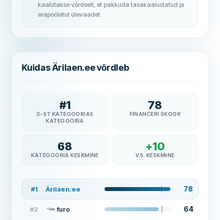
kaalutakse võrdselt, et pakkuda tasakaalustatud ja
erapooletut ülevaadet.
Kuidas Ärilaen.ee võrdleb
#
1
78
3-ST KATEGOORIAS
FINANCERI SKOOR
KATEGOORIA
68
+
10
KATEGOORIA KESKMINE
VS. KESKMINE
78
#
1
Ärilaen.ee
64
#
2
furo