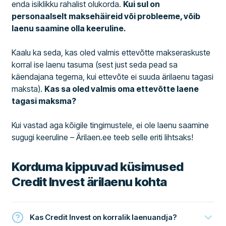
enda isiklikku rahalist olukorda.
Kui sul on
personaalselt maksehäireid või probleeme, võib
laenu saamine olla keeruline.
Kaalu ka seda, kas oled valmis ettevõtte makseraskuste
korral ise laenu tasuma (sest just seda pead sa
käendajana tegema, kui ettevõte ei suuda ärilaenu tagasi
maksta).
Kas sa oled valmis oma ettevõtte laene
tagasi maksma?
Kui vastad aga kõigile tingimustele, ei ole laenu saamine
sugugi keeruline – Ärilaen.ee teeb selle eriti lihtsaks!
Korduma kippuvad küsimused
Credit Invest ärilaenu kohta
Kas Credit Invest on korralik laenuandja?