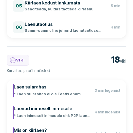
Kiirlaen kodust lahkumata
05
5
min
Saad teada, kuidas taotleda kiirlaenu
mugavalt kodust lahkumata ja milliseid
dokumente ning isikutuvastust vajad.
Laenutaotlus
06
4
min
Samm-sammuline juhend laenutaotluse
täitmiseks. Vaata, mida on vaja ja kuidas
suurendada oma laenu saamise võimalusi.
18
VIKI
viki
Kiirviited ja põhimõisted
Laen sularahas
3 min lugemist
* Laen sularahas ei ole Eestis enam
saadaval ühegi laenuandja juures *
Laenusumma kantakse alati ainult sinu
Laenud inimeselt inimesele
4 min lugemist
isiklikule pangakontole * Ainus võimalus
* Laen inimeselt inimesele ehk P2P laen
sularaha laenuks on pandimaja * Placet
toimib ühisrahastusplatvormide kaudu, kus
Group OÜ pakub laenu sularahas
eraisikud rahastavad teiste laene. * Eesti
Mis on kiirlaen?