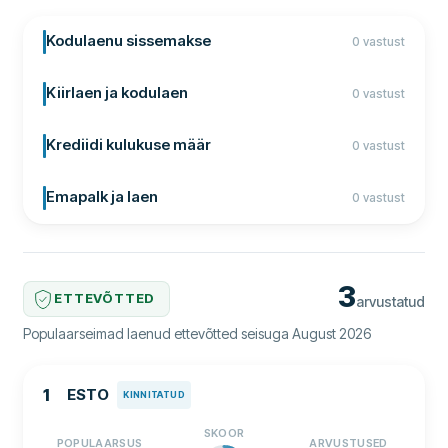
Kodulaenu sissemakse
0 vastust
Kiirlaen ja kodulaen
0 vastust
Krediidi kulukuse määr
0 vastust
Emapalk ja laen
0 vastust
3
ETTEVÕTTED
arvustatud
Populaarseimad laenud ettevõtted seisuga August 2026
1
ESTO
KINNITATUD
SKOOR
POPULAARSUS
ARVUSTUSED