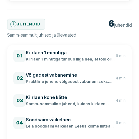
6
JUHENDID
juhendid
Samm-sammult juhised ja ülevaated
Kiirlaen 1 minutiga
01
6
min
Kiirlaen 1 minutiga tundub liiga hea, et tõsi olla.
Aga kui sul on laenuga päriselt kiire, kuidas
tagada, et saad kiirlaenu kätte kohe?
Võlgadest vabanemine
02
4
min
Praktiline juhend võlgadest vabanemiseks.
Loe, kuidas koostada eelarve,
refinantseerida laene ja leida
Kiirlaen kohe kätte
professionaalset abi.
03
4
min
Samm-sammuline juhend, kuidas kiirlaen
kohe kätte saada. Nipid ja soovitused, millega
laenu kättesaamine kiireneb.
Soodsaim väikelaen
04
6
min
Leia soodsaim väikelaen Eestis kolme lihtsa
sammuga. Võrdle laenupakkumisi ja säästa
intressilt.