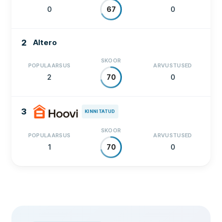
0
0
67
2
Altero
SKOOR
POPULAARSUS
ARVUSTUSED
2
0
70
3
KINNITATUD
SKOOR
POPULAARSUS
ARVUSTUSED
1
0
70