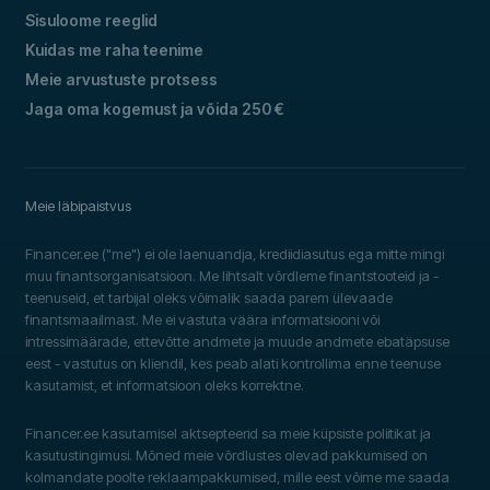
Sisuloome reeglid
Kuidas me raha teenime
Meie arvustuste protsess
Jaga oma kogemust ja võida 250 €
Meie läbipaistvus
Financer.ee ("me") ei ole laenuandja, krediidiasutus ega mitte mingi
muu finantsorganisatsioon. Me lihtsalt võrdleme finantstooteid ja -
teenuseid, et tarbijal oleks võimalik saada parem ülevaade
finantsmaailmast. Me ei vastuta väära informatsiooni või
intressimäärade, ettevõtte andmete ja muude andmete ebatäpsuse
eest - vastutus on kliendil, kes peab alati kontrollima enne teenuse
kasutamist, et informatsioon oleks korrektne.
Financer.ee kasutamisel aktsepteerid sa meie küpsiste poliitikat ja
kasutustingimusi. Mõned meie võrdlustes olevad pakkumised on
kolmandate poolte reklaampakkumised, mille eest võime me saada