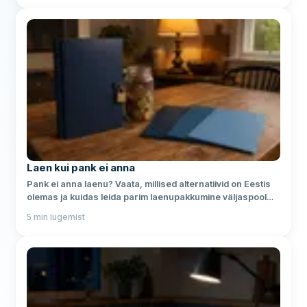
Laen kui pank ei anna
Pank ei anna laenu? Vaata, millised alternatiivid on Eestis
olemas ja kuidas leida parim laenupakkumine väljaspool
traditsioonilist panka.
5
min lugemist