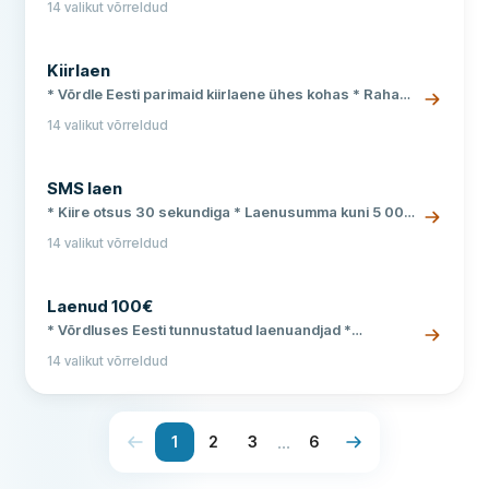
14 valikut võrreldud
Kiirlaen
* Võrdle Eesti parimaid kiirlaene ühes kohas * Raha
kätte juba samal päeval * Kiirlaen alates 50 €,
14 valikut võrreldud
tagatiseta
SMS laen
* Kiire otsus 30 sekundiga * Laenusumma kuni 5 000
€ * Võrdle tasuta ja anonüümselt
14 valikut võrreldud
Laenud 100€
* Võrdluses Eesti tunnustatud laenuandjad *
Intressivaba laen uuele kliendile kuni 30 päevaks *
14 valikut võrreldud
Võrdle tasuta ja saa raha kätte 15 minutiga
...
1
2
3
6