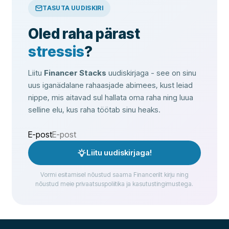
TASUTA UUDISKIRI
Oled raha pärast
stressis
?
Liitu
Financer Stacks
uudiskirjaga - see on sinu
uus iganädalane rahaasjade abimees, kust leiad
nippe, mis aitavad sul hallata oma raha ning luua
selline elu, kus raha töötab sinu heaks.
E-post
Liitu uudiskirjaga!
Vormi esitamisel nõustud saama Financerilt kirju ning
nõustud meie privaatsuspoliitika ja kasutustingimustega.