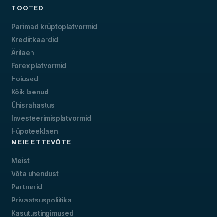
TOOTED
Parimad krüptoplatvormid
Krediitkaardid
Ärilaen
Forex platvormid
Hoiused
Kõik laenud
Ühisrahastus
Investeerimisplatvormid
Hüpoteeklaen
MEIE ETTEVÕTE
Meist
Võta ühendust
Partnerid
Privaatsuspoliitika
Kasutustingimused