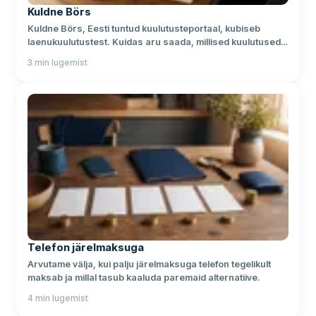
Kuldne Börs
Kuldne Börs, Eesti tuntud kuulutusteportaal, kubiseb
laenukuulutustest. Kuidas aru saada, millised kuulutused
on pettused? Loe siit.
3
min lugemist
Telefon järelmaksuga
Arvutame välja, kui palju järelmaksuga telefon tegelikult
maksab ja millal tasub kaaluda paremaid alternatiive.
4
min lugemist