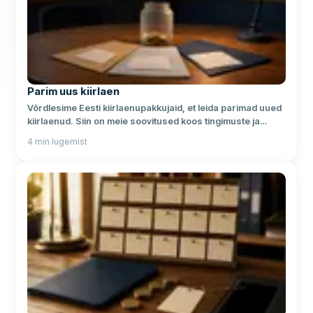
Parim uus kiirlaen
Võrdlesime Eesti kiirlaenupakkujaid, et leida parimad uued
kiirlaenud. Siin on meie soovitused koos tingimuste ja
intressidega.
4
min lugemist