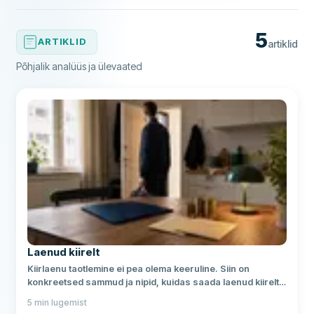
5
ARTIKLID
artiklid
Põhjalik analüüs ja ülevaated
Laenud kiirelt
Kiirlaenu taotlemine ei pea olema keeruline. Siin on
konkreetsed sammud ja nipid, kuidas saada laenud kiirelt
kätte ning vältida levinud vigu.
5
min lugemist