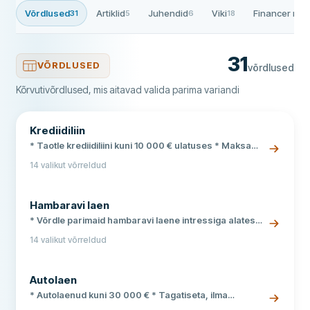
Võrdlused
Artiklid
Juhendid
Viki
Financer rää
31
5
6
18
31
VÕRDLUSED
võrdlused
Kõrvutivõrdlused, mis aitavad valida parima variandi
Krediidiliin
* Taotle krediidiliini kuni 10 000 € ulatuses * Maksa
intressi ainult kasutatud summa eest * Võrdle
14 valikut võrreldud
pakkujaid ja leia soodsaim krediidiliin
Hambaravi laen
* Võrdle parimaid hambaravi laene intressiga alates
7,9% * Tagatiseta laen kuni 25 000 € hambaravi jaoks
14 valikut võrreldud
* Kiire otsus ja raha kontol juba samal päeval
Autolaen
* Autolaenud kuni 30 000 € * Tagatiseta, ilma
sissemaksuta * Võrdle tasuta ja leia soodsaim