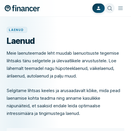
LAENUD
Laenud
Meie laenuteemade leht muudab laenuotsuste tegemise
lihtsaks tänu selgetele ja ülevaatlikele arvustustele. Loe
lähemalt teemadel nagu hüpoteeklaenud, väikelaenud,
ärilaenud, autolaenud ja palju muud.
Selgitame lihtsas keeles ja arusaadavalt kõike, mida pead
laenamise kohta teadma ning anname kasulikke
näpunäiteid, et saaksid endale leida optimaalse
intressimäära ja tingimustega laenud.