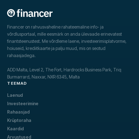
Financer on rahvusvaheline rahateemaline info- ja
võrdlusportaal, mille eesmärk on anda ülevaade erinevatest
finantsteenustest. Me võrdleme laene, investeerimisplatvorme,
hoiuseid, krediitkaarte ja palju muud, mis on seotud
rahaasjadega.
ADD Malta, Level 2, The Fort, Hardrocks Business Park, Triq
Burmarrard, Naxxar, NXR 6345, Malta
TEEMAD
Laenud
Investeerimine
Rahaasjad
Krüptoraha
Kaardid
Arvustused