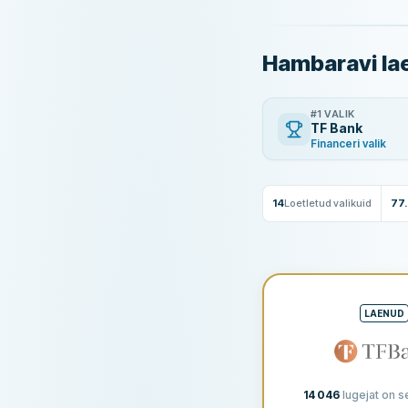
Hambaravi lae
#1 VALIK
TF Bank
Financeri valik
14
Loetletud valikuid
77
LAENUD
14 046
lugejat on se