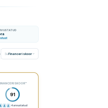
ARVUSTATUD
ora
stust
Financeri skoor
 intressimäär
INANCERI SKOOR
™
91
4
arvustatud