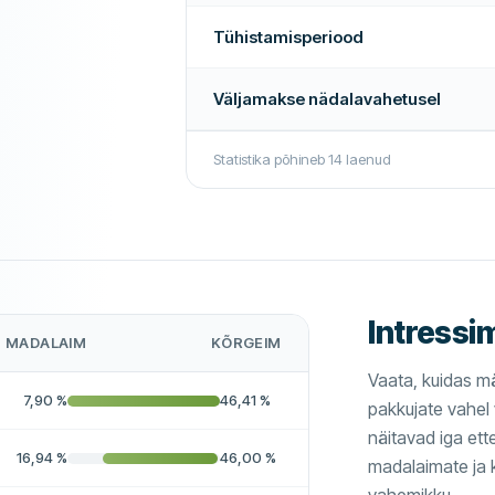
Rohkem selle ettevõtte kohta
Tühistamisperiood
Väljamakse nädalavahetusel
Statistika põhineb
14
laenud
Intressi
MADALAIM
KÕRGEIM
Vaata, kuidas m
7,90
%
46,41
%
pakkujate vahel
näitavad iga et
16,94
%
46,00
%
madalaimate ja