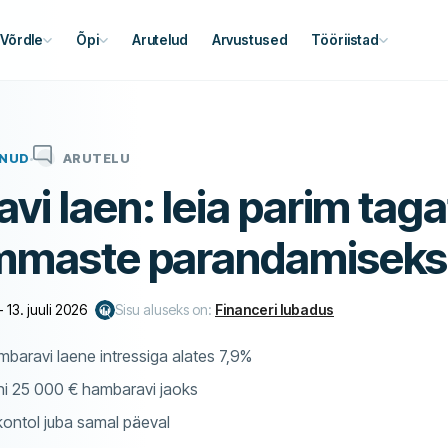
Võrdle
Õpi
Arutelud
Arvustused
Tööriistad
ENUD
ARUTELU
i laen: leia parim taga
mmaste parandamiseks
-
13. juuli 2026
Sisu aluseks on:
Financeri lubadus
mbaravi laene intressiga alates 7,9%
ni 25 000 € hambaravi jaoks
 kontol juba samal päeval