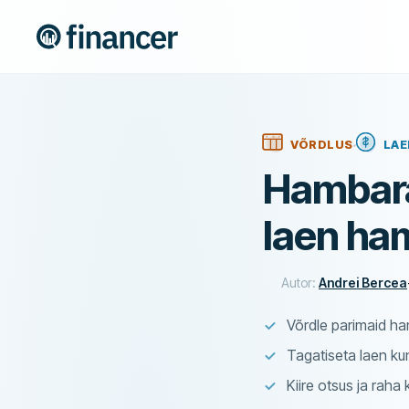
VÕRDLUS
LA
Hambarav
laen ha
Autor:
Andrei Bercea
Võrdle parimaid ha
Tagatiseta laen ku
Kiire otsus ja raha