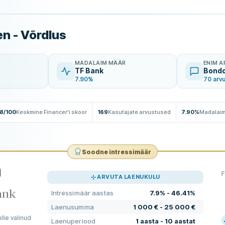
n - Võrdlus
MADALAIM MÄÄR
ENIM 
TF Bank
Bond
7.90%
70 arvu
.8/100
Keskmine Financer'i skoor
169
Kasutajate arvustused
7.90%
Madalaim
Soodne intressimäär
F
ARVUTA LAENUKULU
Intressimäär aastas
7.9% - 46.41%
Laenusumma
1 000 € - 25 000 €
lle valinud
Laenuperiood
1 aasta - 10 aastat