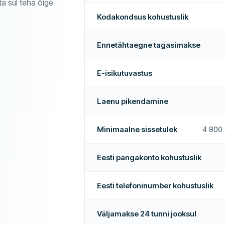
ta sul teha õige
Rohkem selle ettevõtte kohta
LISAINFO
Kodakondsus kohustuslik
Väljamakseajad
Ei
Kõrge heakskiidumäär
Ennetähtaegne tagasimakse
Jah
Soovitatud ettevõte
tud
Ei
E-isikutuvastus
äljamakse
Ei
Laenu pikendamine
e
Jah
Minimaalne sissetulek
4 800 
gasimakse
Jah
i jooksul
Jah
Eesti pangakonto kohustuslik
Ei
Eesti telefoninumber kohustuslik
Ei
Väljamakse 24 tunni jooksul