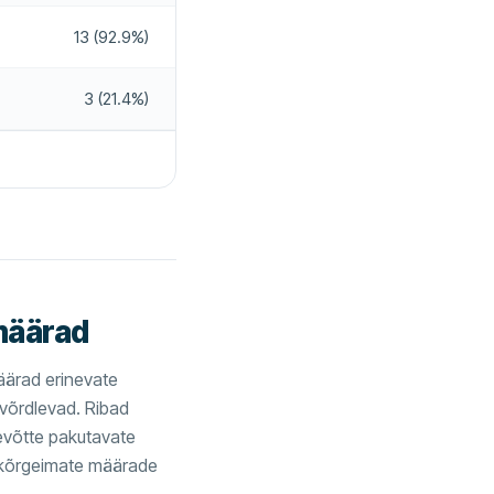
13 (92.9%)
3 (21.4%)
määrad
äärad erinevate
 võrdlevad. Ribad
tevõtte pakutavate
 kõrgeimate määrade