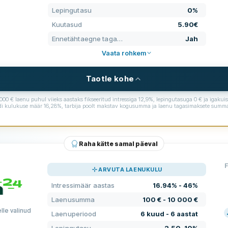
HIN
Lepingutasu
0%
Kuutasud
5.90€
KLI
Ennetähtaegne tagasimakse
Jah
TIN
Vaata rohkem
KO
Taotle kohe
00 € laenu puhul viieks aastaks fikseeritud intressiga 12,9%, lepingutasuga 0 € ja igaku
idi kulukuse määr 16,28%, tarbija poolt makstav kogusumma ja laenu tagasimaksete summa
ENUSTASUD
NÕUDMISED KLIENTIDELE
1 000 € - 25 000 €
Minimaalne vanus
Raha kätte samal päeval
1 aasta - 10 aastat
Minimaalne sissetulek
F
s
7.9% - 46.41%
ARVUTA LAENUKULU
Eesti pangakonto kohustuslik
Intressimäär aastas
16.94% - 46%
0%
Eesti telefoninumber kohustuslik
Laenusumma
100 € - 10 000 €
5.90€
lle valinud
Laenuperiood
6 kuud - 6 aastat
Kodakondsus kohustuslik
HIN