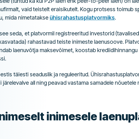
sele (tuntud ka kui P2P laen ehk peer-to-peer laen) on la
ufirmalt, vaid teistelt eraisikutelt. Kogu protsess toimub 
u, mida nimetatakse
ühisrahastusplatvormiks
.
ee seda, et platvormil registreeritud investorid (tavalise
asvatada) rahastavad teiste inimeste laenusoove. Platvo
ndab laenuvõtja maksevõimet, koostab krediidihinnangu 
si.
estis täiesti seaduslik ja reguleeritud. Ühisrahastusplatv
i järelevalve all ning peavad vastama samadele nõuetele 
nimeselt inimesele laenup