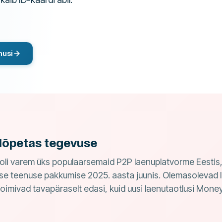
musi
lõpetas tegevuse
li varem üks populaarsemaid P2P laenuplatvorme Eestis,
se teenuse pakkumise 2025. aasta juunis. Olemasolevad 
toimivad tavapäraselt edasi, kuid uusi laenutaotlusi Mo