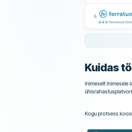
5
Hinnanud 20 k
Kuidas tö
Inimeselt inimesele 
ühisrahastusplatvorm
Kogu protsess koos