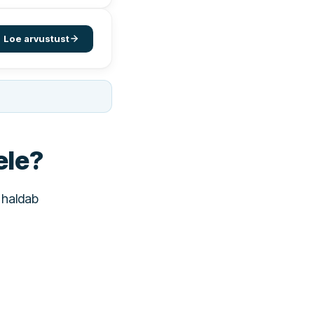
Loe arvustust
ele?
u haldab