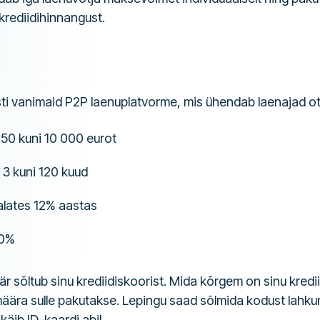
t krediidihinnangust.
i vanimaid P2P laenuplatvorme, mis ühendab laenajad ot
50 kuni 10 000 eurot
3 kuni 120 kuud
lates 12% aastas
50%
 sõltub sinu krediidiskoorist. Mida kõrgem on sinu kredi
äära sulle pakutakse. Lepingu saad sõlmida kodust lahkum
käib ID-kaardi abil.