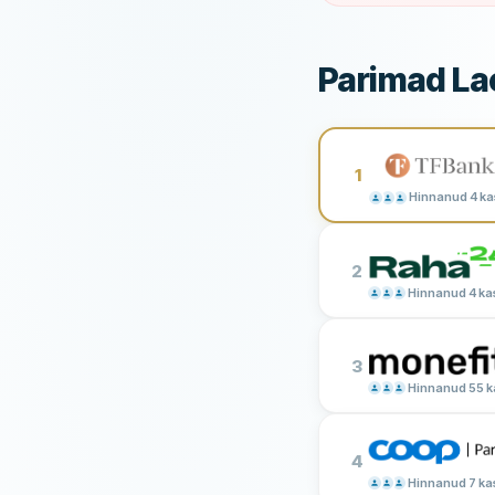
Parimad La
1
Hinnanud 4 ka
2
Hinnanud 4 ka
3
Hinnanud 55 k
4
Hinnanud 7 ka