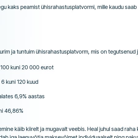
gu kaks peamist ühisrahastusplatvormi, mille kaudu saab 
urim ja tuntuim ühisrahastusplatvorm, mis on tegutsenud 
100 kuni 20 000 eurot
6 kuni 120 kuud
lates 6,9% aastas
ni 46,86%
mine käib kiirelt ja mugavalt veebis. Heal juhul saad raha
dab iga laenuvõtja maksevõimet individuaalselt ning paku