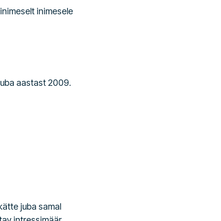
inimeselt inimesele
juba aastast 2009.
 kätte juba samal
tav intressimäär