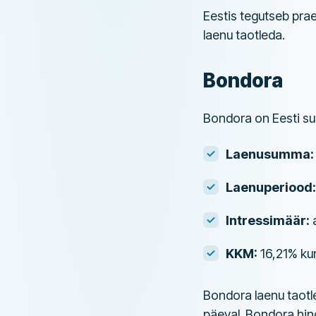
Eestis tegutseb prae
laenu taotleda.
Bondora
Bondora on Eesti su
Laenusumma:
Laenuperiood:
Intressimäär:
a
KKM:
16,21% ku
Bondora laenu taotle
päeval. Bondora hin