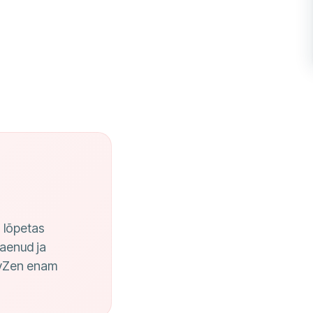
 lõpetas
laenud ja
neyZen enam