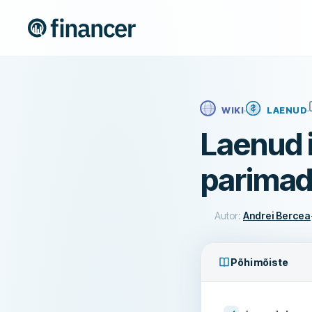
WIKI
LAENUD
Laenud i
parimad
Autor:
Andrei Bercea
Põhimõiste