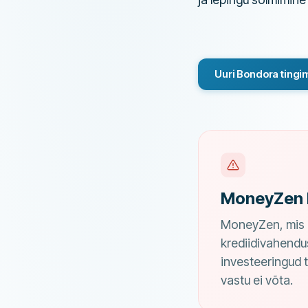
Uuri Bondora tingi
MoneyZen 
MoneyZen, mis o
krediidivahendu
investeeringud 
vastu ei võta.