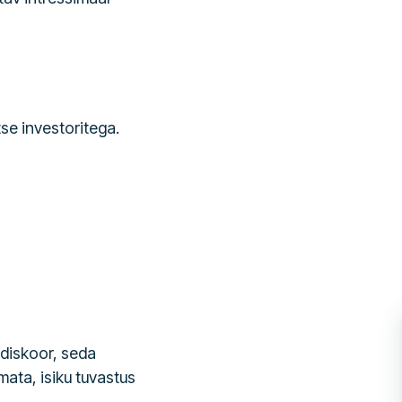
se investoritega.
idiskoor, seda
ata, isiku tuvastus