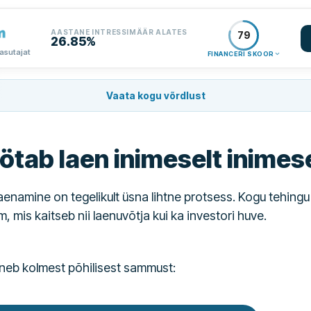
AASTANE INTRESSIMÄÄR ALATES
79
26.85%
asutajat
FINANCERI SKOOR
Vaata kogu võrdlust
ötab laen inimeselt inimes
laenamine on tegelikult üsna lihtne protsess. Kogu tehing
, mis kaitseb nii laenuvõtja kui ka investori huve.
neb kolmest põhilisest sammust: