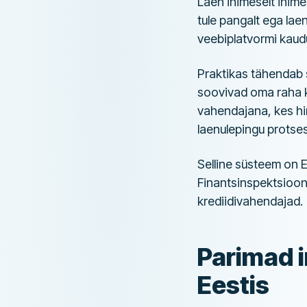
Laen inimeselt inime
tule pangalt ega laen
veebiplatvormi kaud
Praktikas tähendab s
soovivad oma raha k
vahendajana, kes hi
laenulepingu protses
Selline süsteem on E
Finantsinspektsioon
krediidivahendajad.
Parimad i
Eestis