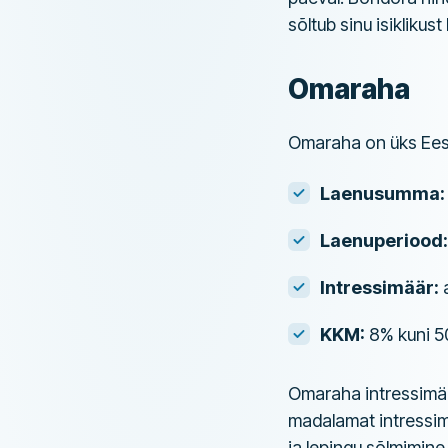
sõltub sinu isiklikus
Omaraha
Omaraha on üks Eest
Laenusumma:
Laenuperiood:
Intressimäär:
a
KKM:
8% kuni 
Omaraha intressimäär
madalamat intressim
ja lepingu sõlmimine 