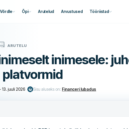
Võrdle
Õpi
Arutelud
Arvustused
Tööriistad
ARUTELU
nimeselt inimesele: juh
 platvormid
-
13. juuli 2026
Sisu aluseks on:
Financeri lubadus