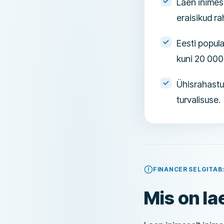
Laen inimes
eraisikud ra
Eesti popul
kuni 20 000
Ühisrahastus
turvalisuse.
FINANCER SELGITAB:
Mis on la