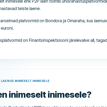
elt inimesele ehk P2P laen toimib ühisrahastusplatvormid
hastavad teiste laene.
aarseimad platvormid on Bondora ja Omaraha, kus laenu
 euroni.
platvormid on Finantsinspektsiooni järelevalve all, taga
 LAENUD INIMESELT INIMESELE
en inimeselt inimesele?