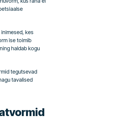
enuvorm, kus raha ei
spetsiaalse
d inimesed, kes
rm ise toimib
ning haldab kogu
ormid tegutsevad
nagu tavalised
latvormid