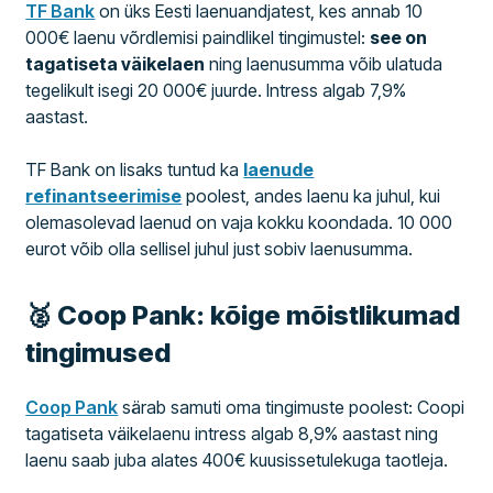
TF Bank
on üks Eesti laenuandjatest, kes annab 10
000€ laenu võrdlemisi paindlikel tingimustel:
see on
tagatiseta väikelaen
ning laenusumma võib ulatuda
tegelikult isegi 20 000€ juurde. Intress algab 7,9%
aastast.
TF Bank on lisaks tuntud ka
laenude
refinantseerimise
poolest, andes laenu ka juhul, kui
olemasolevad laenud on vaja kokku koondada. 10 000
eurot võib olla sellisel juhul just sobiv laenusumma.
🥈 Coop Pank: kõige mõistlikumad
tingimused
Coop Pank
särab samuti oma tingimuste poolest: Coopi
tagatiseta väikelaenu intress algab 8,9% aastast ning
laenu saab juba alates 400€ kuusissetulekuga taotleja.