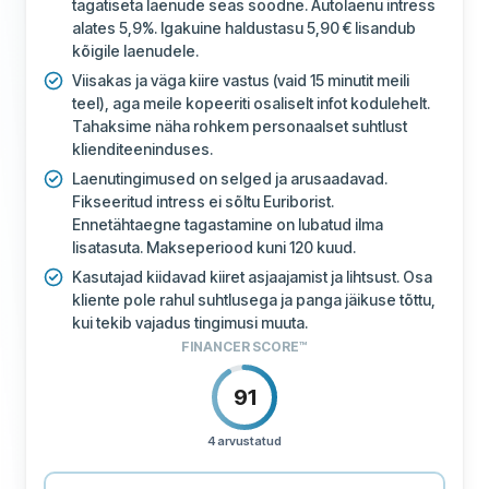
tagatiseta laenude seas soodne. Autolaenu intress
alates 5,9%. Igakuine haldustasu 5,90 € lisandub
kõigile laenudele.
Viisakas ja väga kiire vastus (vaid 15 minutit meili
teel), aga meile kopeeriti osaliselt infot kodulehelt.
Tahaksime näha rohkem personaalset suhtlust
klienditeeninduses.
Laenutingimused on selged ja arusaadavad.
Fikseeritud intress ei sõltu Euriborist.
Ennetähtaegne tagastamine on lubatud ilma
lisatasuta. Makseperiood kuni 120 kuud.
Kasutajad kiidavad kiiret asjaajamist ja lihtsust. Osa
kliente pole rahul suhtlusega ja panga jäikuse tõttu,
kui tekib vajadus tingimusi muuta.
FINANCER SCORE™
91
4 arvustatud
HINNAKIRI
80