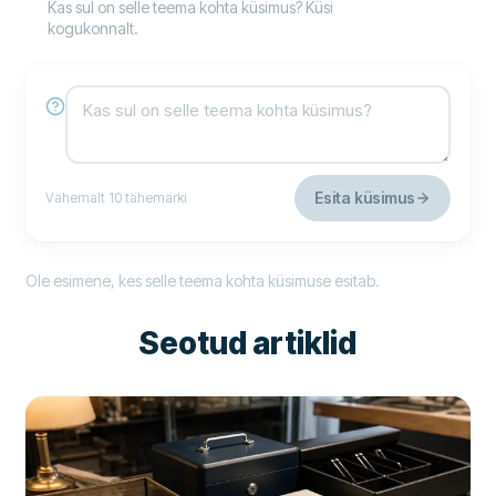
Kas sul on selle teema kohta küsimus? Küsi
kogukonnalt.
Esita küsimus
Vähemalt 10 tähemärki
Ole esimene, kes selle teema kohta küsimuse esitab.
Seotud artiklid