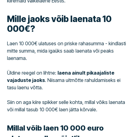
kiiremaid väikelaene Eestis.
Mille jaoks võib laenata 10
000€?
Laen 10 000€ ulatuses on priske rahasumma - kindlasti
mitte summa, mida igaüks saab laenata või peaks
laenama.
Üldine reegel on lihtne:
laena ainult pikaajaliste
vajaduste jaoks
. Niisama uitmõtte rahuldamiseks ei
tasu laenu võtta.
Siin on aga kiire spikker selle kohta, millal võiks laenata
või millal tasub 10 000€ laen jätta kõrvale.
Millal võib laen 10 000 euro