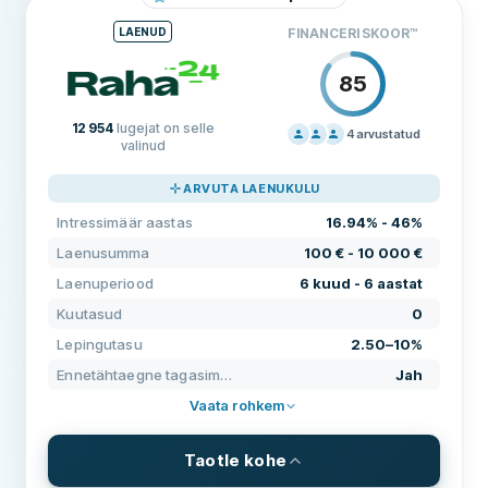
Laenuperiood
1 aasta - 10 aastat
LAENUD
FINANCERI SKOOR
™
Intressimäär aastas
7.9% - 46.41%
85
Lepingutasu
0%
12 954
lugejat on selle
Kuutasud
5.90€
4
arvustatud
valinud
HINNAKIRI
40
NÕUDMISED KLIENTIDELE
ARVUTA LAENUKULU
KLIENDITUGI
100
Minimaalne vanus
21
Intressimäär aastas
16.94% - 46%
TINGIMUSED
80
Minimaalne sissetulek
0 €
Laenusumma
100 € - 10 000 €
KOGEMUS
68
Laenuperiood
6 kuud - 6 aastat
Eesti pangakonto kohustuslik
Jah
Kuutasud
0
Eesti telefoninumber kohustuslik
Jah
Lepingutasu
2.50–10%
Kodakondsus kohustuslik
Jah
Ennetähtaegne tagasimakse
Jah
Vaata rohkem
E-isikutuvastus
Jah
OMADUSED
Taotle kohe