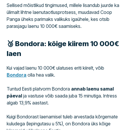
Sellised mõistlikud tingimused, millele lisandub juurde ka
ülimalt lihtne laenutaotlusprotsess, muudavad Coop
Panga üheks parimaks valikuks igaühele, kes otsib
parasjagu laenu 10 000€ saamiseks.
🥉 Bondora: kõige kiirem 10 000€
laen
Kui vajad laenu 10 000€ ulatuses eriti kiirelt, võib
Bondora
olla hea valik.
Tuntud Eesti platvorm Bondora
annab laenu samal
päeval
ja vastuse võib saada juba 15 minutiga. Intress
algab 13,9% aastast.
Kuigi Bondorast laenamisel tuleb arvestada kõrgemate
kuludega (lepingutasu u 5%), on Bondora üks kõige