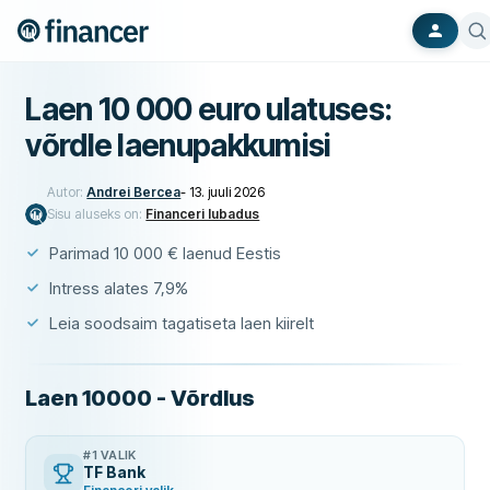
Laen 10 000 euro ulatuses:
võrdle laenupakkumisi
Autor:
Andrei Bercea
-
13. juuli 2026
Sisu aluseks on:
Financeri lubadus
Parimad 10 000 € laenud Eestis
Intress alates 7,9%
Leia soodsaim tagatiseta laen kiirelt
Laen 10000 - Võrdlus
#1 VALIK
TF Bank