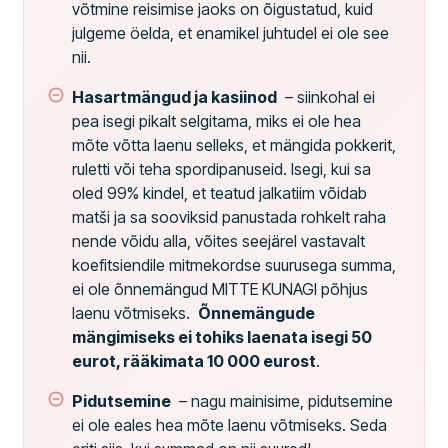
võtmine reisimise jaoks on õigustatud, kuid
julgeme öelda, et enamikel juhtudel ei ole see
nii.
Hasartmängud ja kasiinod
– siinkohal ei
pea isegi pikalt selgitama, miks ei ole hea
mõte võtta laenu selleks, et mängida pokkerit,
ruletti või teha spordipanuseid. Isegi, kui sa
oled 99% kindel, et teatud jalkatiim võidab
matši ja sa sooviksid panustada rohkelt raha
nende võidu alla, võites seejärel vastavalt
koefitsiendile mitmekordse suurusega summa,
ei ole õnnemängud MITTE KUNAGI põhjus
laenu võtmiseks.
Õnnemängude
mängimiseks ei tohiks laenata isegi 50
eurot, rääkimata 10 000 eurost
.
Pidutsemine
– nagu mainisime, pidutsemine
ei ole eales hea mõte laenu võtmiseks. Seda