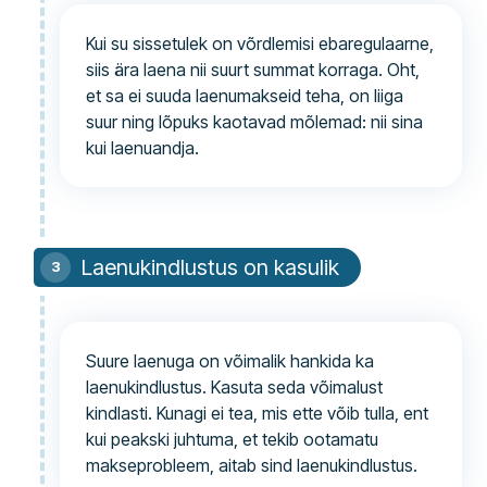
Kui su sissetulek on võrdlemisi ebaregulaarne,
siis ära laena nii suurt summat korraga. Oht,
et sa ei suuda laenumakseid teha, on liiga
suur ning lõpuks kaotavad mõlemad: nii sina
kui laenuandja.
Laenukindlustus on kasulik
Suure laenuga on võimalik hankida ka
laenukindlustus. Kasuta seda võimalust
kindlasti. Kunagi ei tea, mis ette võib tulla, ent
kui peakski juhtuma, et tekib ootamatu
makseprobleem, aitab sind laenukindlustus.