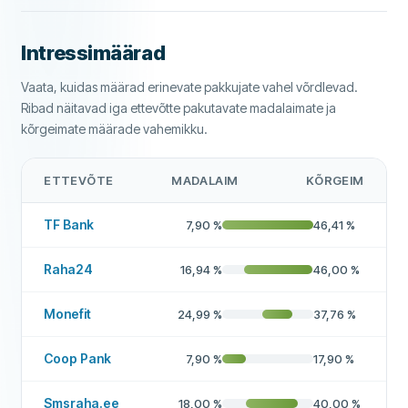
Maksehäired lubatud
Ei
Nädalavahetuse väljamakse
Ei
Intressimäärad
Laenu pikendamine
Jah
Vaata, kuidas määrad erinevate pakkujate vahel võrdlevad.
Ribad näitavad iga ettevõtte pakutavate madalaimate ja
Ennetähtaegne tagasimakse
Jah
kõrgeimate määrade vahemikku.
Väljamakse 24 tunni jooksul
Jah
ETTEVÕTE
MADALAIM
KÕRGEIM
Laenumaakler
Ei
TF Bank
7,90
%
46,41
%
Intressivaba laen
Ei
LISAINFO
Raha24
16,94
%
46,00
%
Väljamakseajad
08:30 - 19:00
Monefit
24,99
%
37,76
%
Kõrge heakskiidumäär
Ei
Coop Pank
7,90
%
17,90
%
Soovitatud ettevõte
Jah
Smsraha.ee
18,00
%
40,00
%