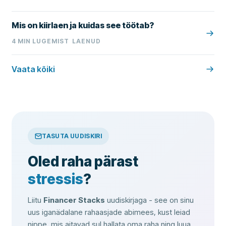
Mis on kiirlaen ja kuidas see töötab?
4
MIN LUGEMIST
LAENUD
Vaata kõiki
TASUTA UUDISKIRI
Oled raha pärast
stressis
?
Liitu
Financer Stacks
uudiskirjaga - see on sinu
uus iganädalane rahaasjade abimees, kust leiad
nippe, mis aitavad sul hallata oma raha ning luua