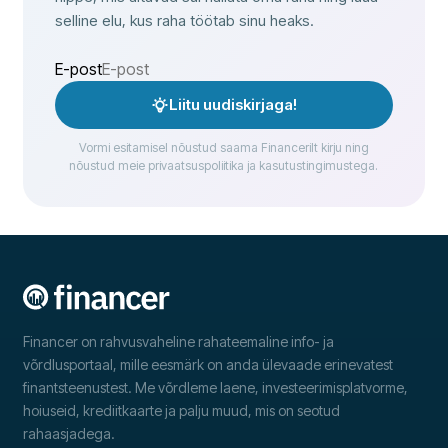
selline elu, kus raha töötab sinu heaks.
E-post
Liitu uudiskirjaga!
Vormi esitamisel nõustud saama Financerilt kirju ning
nõustud meie privaatsuspoliitika ja kasutustingimustega.
Financer on rahvusvaheline rahateemaline info- ja
võrdlusportaal, mille eesmärk on anda ülevaade erinevatest
finantsteenustest. Me võrdleme laene, investeerimisplatvorme,
hoiuseid, krediitkaarte ja palju muud, mis on seotud
rahaasjadega.