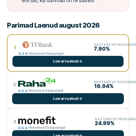
eriti siis, kui summad on nii suured!
Parimad Laenud august 2026
AASTANE INTRESSIMÄÄ
1
7.90%
Hinnanud 4 kasutajat
Loe arvustust
AASTANE INTRESSIMÄÄ
2
16.94%
Hinnanud 4 kasutajat
Loe arvustust
AASTANE INTRESSIMÄ
3
24.99%
Hinnanud 55 kasutajat
Loe arvustust