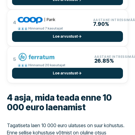
AASTANE INTRESSIMÄÄ
4
7.90%
Hinnanud 7 kasutajat
Loe arvustust
AASTANE INTRESSIMÄ
5
26.85%
Hinnanud 20 kasutajat
Loe arvustust
4 asja, mida teada enne 10
000 euro laenamist
Tagatiseta laen 10 000 euro ulatuses on suur kohustus.
Enne sellise kohustuse võtmist on oluline otsus