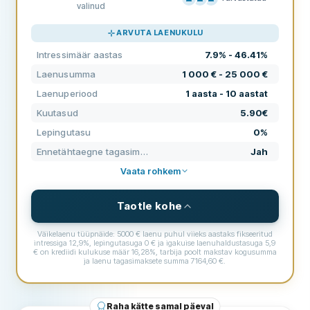
valinud
HINNAKIRI
80
ARVUTA LAENUKULU
KLIENDITUGI
90
Intressimäär aastas
7.9% - 46.41%
TINGIMUSED
80
Laenusumma
1 000 € - 25 000 €
KOGEMUS
56
Laenuperiood
1 aasta - 10 aastat
Kuutasud
5.90€
Lepingutasu
0%
Ennetähtaegne tagasimakse
Jah
Vaata rohkem
Taotle kohe
Väikelaenu tüüpnäide: 5000 € laenu puhul viieks aastaks fikseeritud
intressiga 12,9%, lepingutasuga 0 € ja igakuise laenuhaldustasuga 5,9
€ on krediidi kulukuse määr 16,28%, tarbija poolt makstav kogusumma
ja laenu tagasimaksete summa 7164,60 €.
TINGIMUSED JA TEENUSTASUD
Laenusumma
1 000 € - 25 000 €
Raha kätte samal päeval