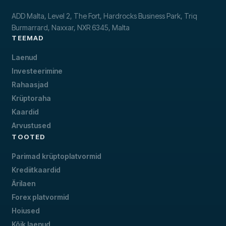
ADD Malta, Level 2, The Fort, Hardrocks Business Park, Triq
Burmarrard, Naxxar, NXR 6345, Malta
TEEMAD
Laenud
Investeerimine
Rahaasjad
Krüptoraha
Kaardid
Arvustused
TOOTED
Parimad krüptoplatvormid
Krediitkaardid
Ärilaen
Forex platvormid
Hoiused
Kõik laenud