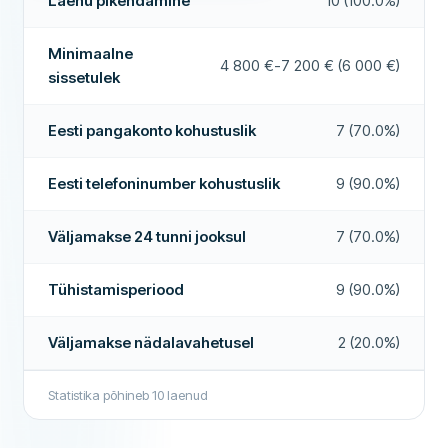
Laenu pikendamine
10 (100.0%)
Lepingutasu
2%
Väljamakse 24 tunni jooksul
Jah
Kuutasud
1.50€
Minimaalne
4 800 €-7 200 € (6 000 €)
Laenumaakler
Ei
sissetulek
NÕUDMISED KLIENTIDELE
Intressivaba laen
Ei
Minimaalne vanus
18
Eesti pangakonto kohustuslik
7 (70.0%)
LISAINFO
Minimaalne sissetulek
4 800 €
Väljamakseajad
09:00 - 18:00
Eesti telefoninumber kohustuslik
9 (90.0%)
Eesti pangakonto kohustuslik
Jah
Kõrge heakskiidumäär
Ei
Eesti telefoninumber kohustuslik
Jah
Väljamakse 24 tunni jooksul
7 (70.0%)
Soovitatud ettevõte
Jah
Kodakondsus kohustuslik
Jah
Tühistamisperiood
9 (90.0%)
E-isikutuvastus
Jah
Rohkem selle ettevõtte kohta
Väljamakse nädalavahetusel
2 (20.0%)
OMADUSED
Käendaja võimalik
Ei
Statistika põhineb
10
laenud
Tühistamisperiood
Jah