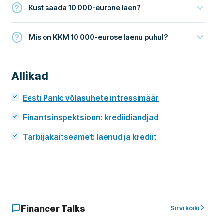
Kust saada 10 000-eurone laen?
Mis on KKM 10 000-eurose laenu puhul?
Allikad
Eesti Pank: võlasuhete intressimäär
Finantsinspektsioon: krediidiandjad
Tarbijakaitseamet: laenud ja krediit
Financer Talks
Sirvi kõiki