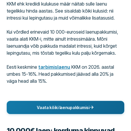
KKM ehk krediidi kulukuse määr näitab sulle laenu
tegelikku hinda aastas. See sisaldab kõiki kulusid: nii
intressi kui lepingutasu ja muid võimalikke lisatasusid.
Kui võrdled erinevaid 10 000-euroseid laenupakkumisi,
vaata alati KKM-i, mitte ainult intressimäära. Mõni
laenuandja võib pakkuda madalat intressi, kuid kõrget
lepingutasu, mis tõstab tegeliku kulu palju kõrgemaks.
Eesti keskmine
tarbimislaenu
KKM on 2026. aastal
umbes 15-16%. Head pakkumised jäävad alla 20% ja
väga head alla 15%.
Vaata kõiki laenupakkumisi
10 000€ laen: korduma kippuvad