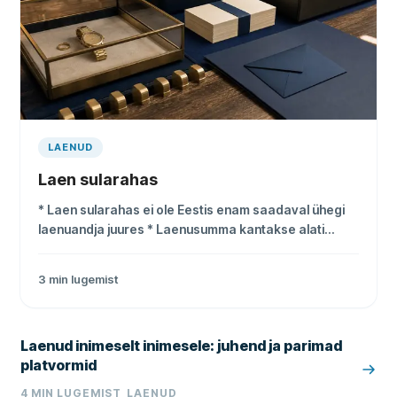
LAENUD
Laen sularahas
* Laen sularahas ei ole Eestis enam saadaval ühegi
laenuandja juures * Laenusumma kantakse alati
ainult sinu isiklikule pangakontole * Ainus võimalus
sularaha laenuks on pandimaja * Placet Group OÜ
3
min lugemist
pakub laenu sularahas tagasimaksmist
Laenud inimeselt inimesele: juhend ja parimad
platvormid
4
MIN LUGEMIST
LAENUD