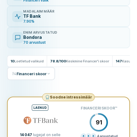
Financeri valik
MADALAIM MÄÄR
TF Bank
7.90%
ENIM ARVUSTATUD
Bondora
70 arvustust
10
Loetletud valikuid
78.8/100
Keskmine Financer'i skoor
147
Kasutaja
Financeri skoor
Soodne intressimäär
LAENUD
FINANCERI SKOOR
™
91
14 047
lugejat on selle
4
arvustatud