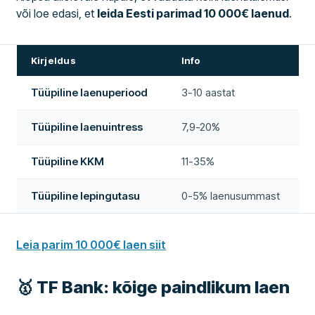
või loe edasi, et
leida Eesti parimad 10 000€ laenud
.
Kirjeldus
Info
Tüüpiline laenuperiood
3-10 aastat
Tüüpiline laenuintress
7,9-20%
Tüüpiline KKM
11-35%
Tüüpiline lepingutasu
0-5% laenusummast
Leia parim 10 000€ laen siit
🥇 TF Bank: kõige paindlikum laen