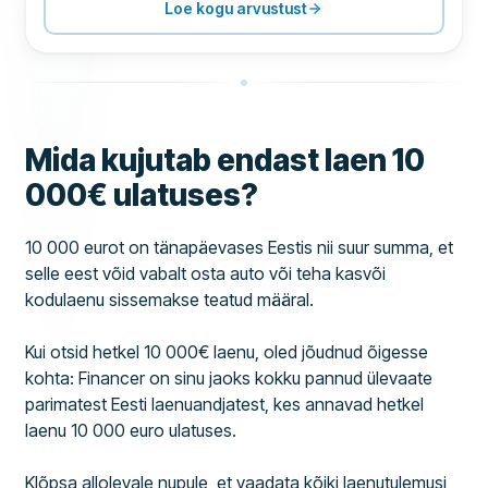
TUGI
90
Loe kogu arvustust
TINGIMUSED
80
KOGEMUS
56
Mida kujutab endast laen 10
000€ ulatuses?
10 000 eurot on tänapäevases Eestis nii suur summa, et
selle eest võid vabalt osta auto või teha kasvõi
kodulaenu sissemakse teatud määral.
Kui otsid hetkel 10 000€ laenu, oled jõudnud õigesse
kohta: Financer on sinu jaoks kokku pannud ülevaate
parimatest Eesti laenuandjatest, kes annavad hetkel
laenu 10 000 euro ulatuses.
Klõpsa allolevale nupule, et vaadata kõiki laenutulemusi