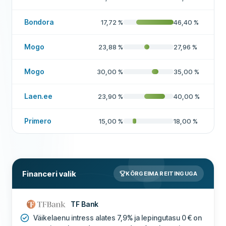
Rohkem selle ettevõtte kohta
Bondora
17,72
%
46,40
%
Mogo
23,88
%
27,96
%
Mogo
30,00
%
35,00
%
Laen.ee
23,90
%
40,00
%
Primero
15,00
%
18,00
%
Financeri valik
KÕRGEIMA REITINGUGA
TF Bank
Väikelaenu intress alates 7,9% ja lepingutasu 0 € on