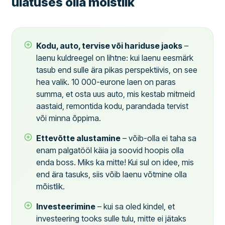
ulatuses olla mõistlik
Kodu, auto, tervise või hariduse jaoks
–
laenu kuldreegel on lihtne: kui laenu eesmärk
tasub end sulle ära pikas perspektiivis, on see
hea valik. 10 000-eurone laen on paras
summa, et osta uus auto, mis kestab mitmeid
aastaid, remontida kodu, parandada tervist
või minna õppima.
Ettevõtte alustamine
– võib-olla ei taha sa
enam palgatööl käia ja soovid hoopis olla
enda boss. Miks ka mitte! Kui sul on idee, mis
end ära tasuks, siis võib laenu võtmine olla
mõistlik.
Investeerimine
– kui sa oled kindel, et
investeering tooks sulle tulu, mitte ei jätaks